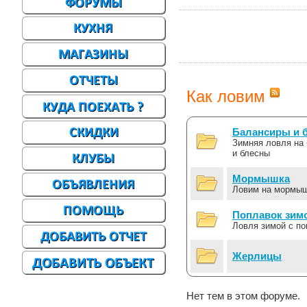
Как ловим
Балансиры и 
Зимняя ловля на
и блесны
Мормышка
Ловим на мормы
Поплавок зим
Ловля зимой с п
Жерлицы
Нет тем в этом форуме.