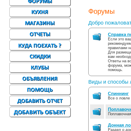
Форумы
Добро пожаловат
Справка п
Если это ваш
рекомендуем
правилами н
Для размеще
вам необход
Ответы на в
форума, мож
помощь.
Виды и способы 
Спиннинг
Все о ловле
Поплавоч
Поплавочная
Донная л
Раздел о до