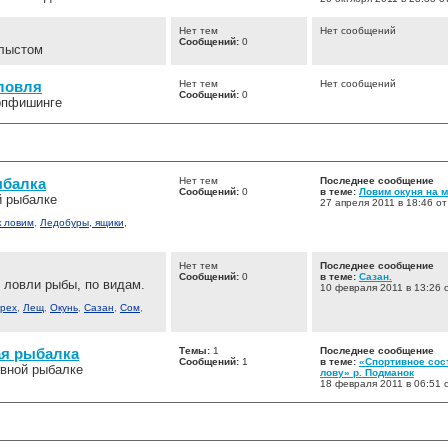
Нет тем
Нет сообщений
Сообщений:
0
лыстом
ловля
Нет тем
Нет сообщений
Сообщений:
0
рпфишинге
ыбалка
Нет тем
Последнее сообщение
Сообщений:
0
в теме:
Ловим окуня на 
й рыбалке
27 апреля 2011 в 18:46 от
к ловим
,
Ледобуры, ящики,
Нет тем
Последнее сообщение
Сообщений:
0
в теме:
Сазан.
 ловли рыбы, по видам.
10 февраля 2011 в 13:26 
рех
,
Лещ
,
Окунь
,
Сазан
,
Сом
,
я рыбалка
Темы:
1
Последнее сообщение
Сообщений:
1
в теме:
«Спортивное сос
ивной рыбалке
лову» р. Подманок
18 февраля 2011 в 06:51 