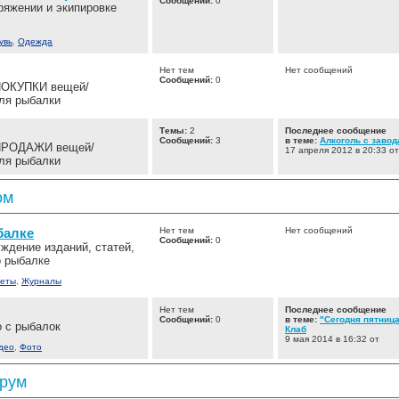
Сообщений:
0
ряжении и экипировке
увь
,
Одежда
Нет тем
Нет сообщений
Сообщений:
0
ПОКУПКИ вещей/
ля рыбалки
Темы:
2
Последнее сообщение
Сообщений:
3
в теме:
Алкоголь с завод
ПРОДАЖИ вещей/
17 апреля 2012 в 20:33 от
ля рыбалки
ом
балке
Нет тем
Нет сообщений
Сообщений:
0
ждение изданий, статей,
о рыбалке
зеты
,
Журналы
Нет тем
Последнее сообщение
Сообщений:
0
в теме:
"Сегодня пятниц
о с рыбалок
Клаб
9 мая 2014 в 16:32 от
део
,
Фото
рум