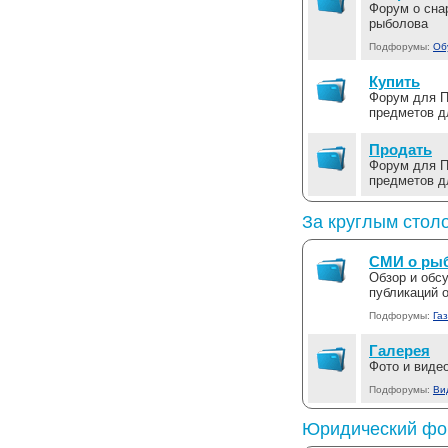
Форум о сна
рыболова
Подфорумы:
Об
Купить
Форум для 
предметов д
Продать
Форум для 
предметов д
За круглым стол
СМИ о ры
Обзор и обсу
публикаций 
Подфорумы:
Га
Галерея
Фото и виде
Подфорумы:
Ви
Юридический фо