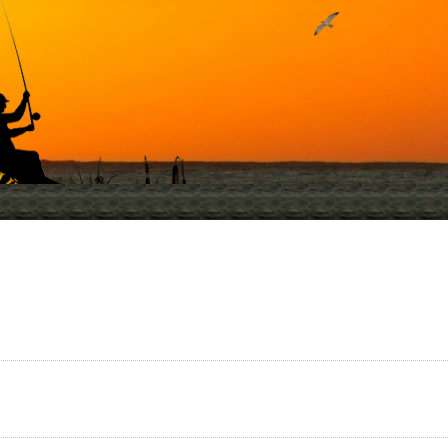
Карта рыбака
Рыбацкая лавка
Фо