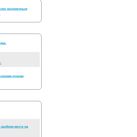
ение маломерным
т
дки.
c
 своими руками
в рыбном месте на