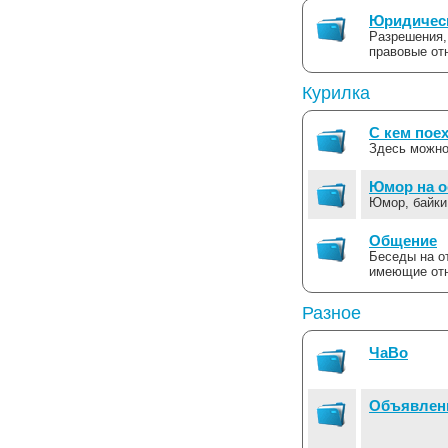
Юридичес
Разрешения,
правовые от
Курилка
С кем поех
Здесь можно
Юмор на о
Юмор, байки
Общение
Беседы на о
имеющие отн
Разное
ЧаВо
Объявлен