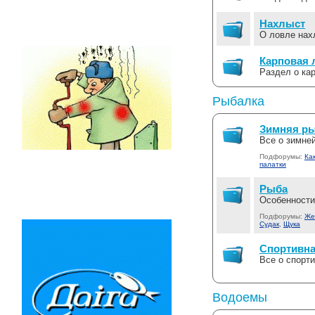
Нахлыст
О ловле нах
Карповая 
Раздел о ка
Рыбалка
Зимняя р
Все о зимне
Подфорумы:
Ка
палатки
Рыба
Особенности
Подфорумы:
Же
Судак
,
Щука
Спортивна
Все о спорт
Водоемы