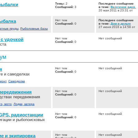
рыбалки
Темы:
2
Последнее сообщение
Сообщений:
3
в теме:
Вазузское вдхр.
20 мая 2011 в 23:31 от
ыбалка
Нет тем
Последнее сообщение
Сообщений:
0
в теме:
Дом в дельте
27 июня 2016 в 14:58 от
атные пруды
,
Рыболовные базы
 с удочкой
Нет тем
Нет сообщений
Сообщений:
0
ста
рум
я
Нет тем
Нет сообщений
Сообщений:
0
те и самоделках
монт
,
Самоделки
передвижения
Нет тем
Нет сообщений
Сообщений:
0
дствах передвижения
то, мото
,
Лодки, катера
GPS, радиостанции
Нет тем
Нет сообщений
Сообщений:
0
игации и рыбопоисковых
е и экипировка
Нет тем
Нет сообщений