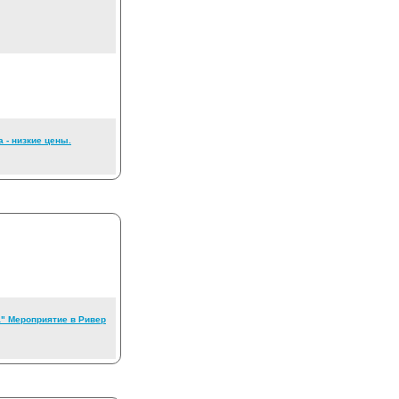
а - низкие цены.
а" Мероприятие в Ривер