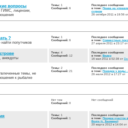
кие вопросы
Темы:
1
Последнее сообщение
Сообщений:
6
в теме:
Права на управл
 ГИМС, лицензии,
судном
ношения
26 октября 2011 в 19:56 о
ать ?
Темы:
1
Последнее сообщение
Сообщений:
6
в теме:
Совместные поез
 найти попутчиков
27 апреля 2011 в 23:17 от
строве
Темы:
4
Последнее сообщение
Сообщений:
12
в теме:
Видео
, анекдоты
16 мая 2011 в 02:38 от
Do
Темы:
2
Последнее сообщение
Сообщений:
21
в теме:
Порядок у воды -
твлеченные темы, не
26 июля 2012 в 17:27 от
ошения к рыбалке
Нет тем
Нет сообщений
Сообщений:
0
ия
Темы:
1
Последнее сообщение
Сообщений:
1
в теме:
Продам участок 
Волге (с. Бармино)
20 марта 2012 в 14:04 от