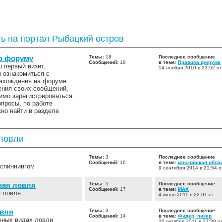
ь на портал Рыбацкий остров
о форуму
Темы:
18
Последнее сообщение
Сообщений:
18
в теме:
Правила форума
 первый визит,
14 ноября 2010 в 23:52 о
 ознакомиться с
ахождения на форуме.
ния своих сообщений,
имо зарегистрироваться.
опросы, по работе
но найти в разделе
ловли
Темы:
3
Последнее сообщение
Сообщений:
16
в теме:
московская обла
 спиннингом
9 сентября 2014 в 21:54 
ная ловля
Темы:
5
Последнее сообщение
Сообщений:
17
в теме:
МАХ
 ловля
4 июля 2011 в 22:01 от
овля
Темы:
3
Последнее сообщение
Сообщений:
14
в теме:
Фидер, пикер
нных видах ловли
20 октября 2011 в 23:38 о