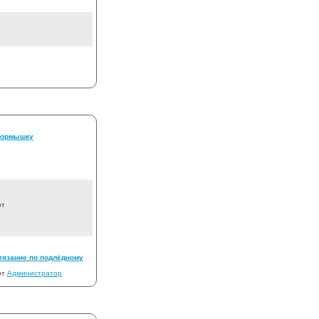
мормышку
от
тязание по подлёдному
от
Администратор