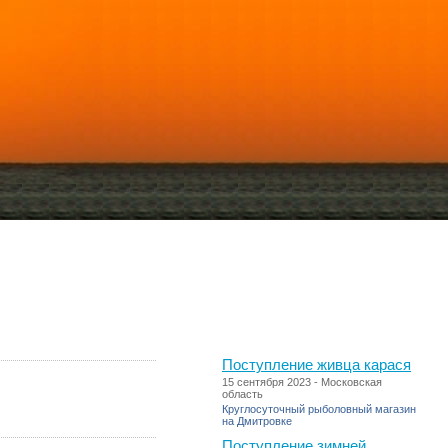
тогалерея
Новости объектов
Поступление живца карася
15 сентября 2023 - Московская
область
Круглосуточный рыболовный магазин
на Дмитровке
Поступление зимней