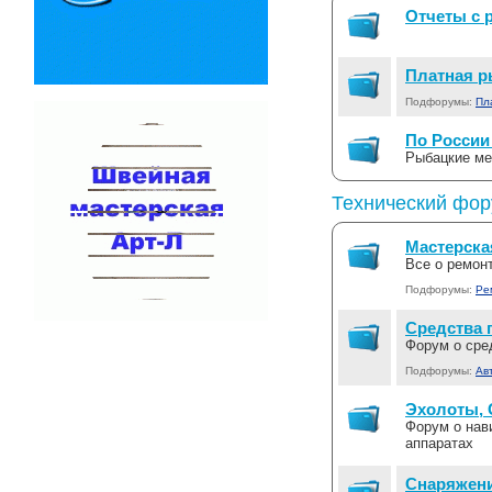
Отчеты с 
Платная р
Подфорумы:
Пл
По России
Рыбацкие ме
Технический фо
Мастерска
Все о ремон
Подфорумы:
Ре
Средства 
Форум о сре
Подфорумы:
Ав
Эхолоты, 
Форум о нав
аппаратах
Снаряжени