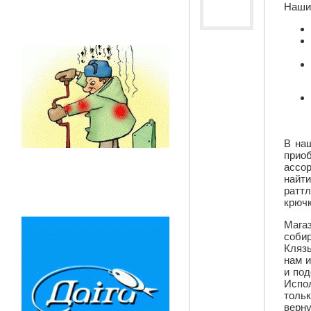
Наши
В на
прио
ассо
найт
ратт
крючк
Мага
соби
Кляз
нам 
и по
Испо
толь
верну