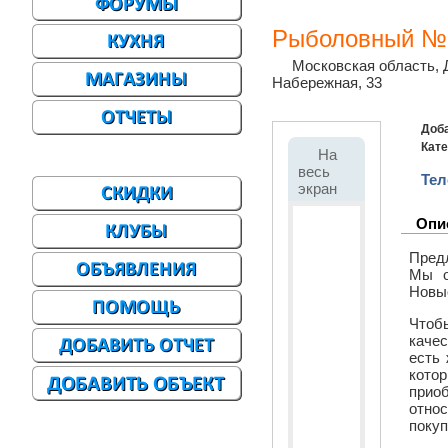
Рыболовный №
Московская область, 
Набережная, 33
Доб
Кате
На
весь
Тел
экран
Опи
Пред
Мы о
Новы
Чтоб
каче
есть
кото
приоб
отно
покуп