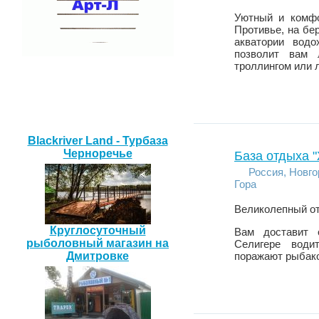
Уютный и комфо
Противье, на бе
акватории вод
позволит вам 
троллингом или 
Наши друзья
Blackriver Land - Турбаза
Черноречье
База отдыха 
Россия, Новго
Гора
Великолепный от
Круглосуточный
Вам доставит 
рыболовный магазин на
Селигере води
Дмитровке
поражают рыбако