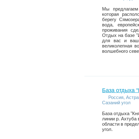
Мы предлагаем 
которая распол
берегу Сямозер
вода, европей
проживания сд
Отдых на базе "
для вас и ваш
великолепная в
волшебного севе
База отдыха "
Россия, Астра
Сазаний угол
База отдыха "Кн
линии р. Ахтуба
области в преде
угол.