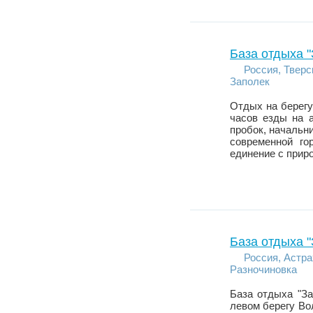
База отдыха "
Россия, Тверс
Заполек
Отдых на берегу
часов езды на а
пробок, начальни
современной го
единение с прир
База отдыха "
Россия, Астра
Разночиновка
База отдыха "З
левом берегу Вол