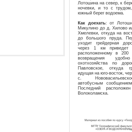
Лотошина на север, к бер
ночевки, и то с трудом,
южный берег водоема.
Как доехать
: от Лотош
Микулино до д. Хилово и
Хмелевки, откуда на вос
до большого пруда. Пе
уходит грейдерная дор
через 1 км приведет к
расположенному в 200 
возвращения удоб
охотхозяйства по дор
Павловское, откуда гр
идущая на юго-восток, чер
с. Нововасильевск
автобусным сообщением
Последний располож
Волоколамска.
Материал из пособия по курсу «Геог
МГПУ Географический факультет
«ОЗЕРА И ВОДОХРАНИЛИЩ