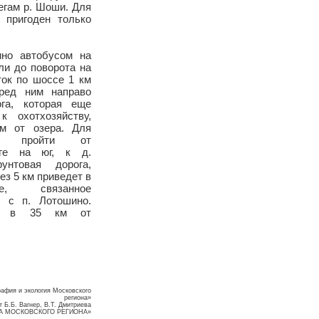
егам р. Шоши. Для
 пригоден только
ино автобусом на
ли до поворота на
ток по шоссе 1 км
ред ним направо
ога, которая еще
 охотхозяйству,
м от озера. Для
но пройти от
оге на юг, к д.
унтовая дорога,
ез 5 км приведет в
ое, связанное
 с п. Лотошино.
ен в 35 км от
рафия и экология Московского
региона»
 Б.Б. Вагнер, В.Т. Дмитриева
А МОСКОВСКОГО РЕГИОНА»