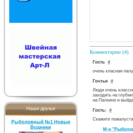
Комментарии (4)
Гость
#
очень класная пал
Гочтья
#
Люди очень классно
заходить на глубин
на Палкино и выйдет
Наши друзья
Гость:
#
Скажите пожалуста
Рыболовный №1 Новые
Водники
М-н "Рыболо