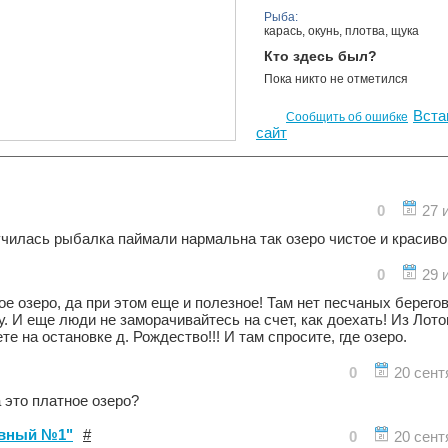
Рыба:
карась, окунь, плотва, щука
Кто здесь был?
Пока никто не отметился
Вста
Сообщить об ошибке
сайт
0
27 
училась рыбалка паймали нармальна так озеро чистое и красив
0
29 
е озеро, да при этом еще и полезное! Там нет песчаных берегов
у. И еще люди не заморачивайтесь на счет, как доехать! Из Лот
е на остановке д. Рождество!!! И там спросите, где озеро.
0
20 сент
 это платное озеро?
вный №1"
#
0
20 сент