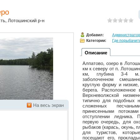
еро
ть, Лотошинский р-н
Добавил:
Администрато
Категории:
Где порыбачит
Описание
Алпатово, озеро в Лотоши
км к северу от п. Лотошин
км, глубина 3-4 м
заболоченном смешанн
круглую форму и низкие,
берега. Расположенное 
Верхневолжской низмен
типично для подобных н
На весь экран
сложенных песчаным
принесенными потокам
отступлении ледника. 
первую очередь, для охо
рыбаков (карась, окунь, п
для туристов, которы
посещают его, проклад