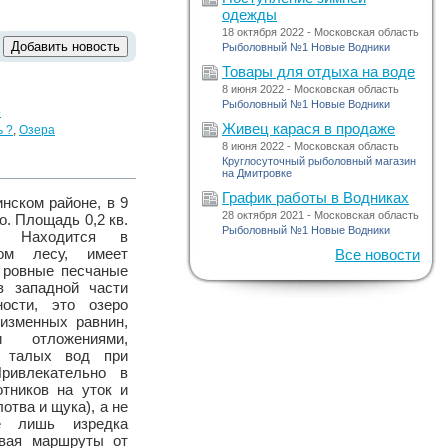
одежды
18 октября 2022 - Московская область
Рыболовный №1 Новые Водники
Товары для отдыха на воде
8 июня 2022 - Московская область
Рыболовный №1 Новые Водники
р
Живец карася в продаже
ь ?
,
Озера
8 июня 2022 - Московская область
Круглосуточный рыболовный магазин
на Дмитровке
График работы в Водниках
нском районе, в 9
28 октября 2021 - Московская область
о. Площадь 0,2 кв.
Рыболовный №1 Новые Водники
. Находится в
ом лесу, имеет
Все новости
 ровные песчаные
в западной части
ности, это озеро
изменных равнин,
и отложениями,
и талых вод при
Привлекательно в
тников на уток и
лотва и щука), а не
е лишь изредка
ывая маршруты от